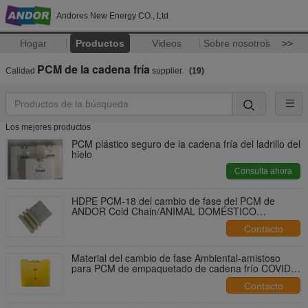
Andores New Energy CO., Ltd
Hogar
Productos
Videos
Sobre nosotros
>>
PCM de la cadena fría
Calidad
supplier.
(19)
Los mejores productos
PCM plástico seguro de la cadena fría del ladrillo del
hielo
Consulta ahora
HDPE PCM-18 del cambio de fase del PCM de
ANDOR Cold Chain/ANIMAL DOMÉSTICO
materiales 300 para el PCM de la cadena fría
Contacto
COVID-19
Material del cambio de fase Ambiental-amistoso
para PCM de empaquetado de cadena frío COVID-
19
Contacto