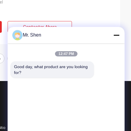
el
Contactar Ahora
Mr. Shen
12:47 PM
6
7
Good day, what product are you looking 
for?
Productos
Material del cambio de fase del PCM
PCM de la cadena fría
itio
Empaquetado de la cadena fría