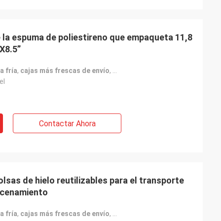
e la espuma de poliestireno que empaqueta 11,8
 X8.5”
a fría
,
cajas más frescas de envío
,
Empaquetado de cadena frío org
el
Contactar Ahora
lsas de hielo reutilizables para el transporte
macenamiento
a fría
,
cajas más frescas de envío
,
Empaquetado de cadena frío de