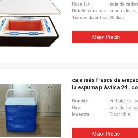
es, de que son grandes.
Resaltar:
caja de caden
después-servicio de alta
Detalles de empaquetado:
cuadro de pap
profesional.
Tiempo de entrega:
20 días
Mejor Precio
caja más fresca de empaq
la espuma plástica 24L co
Nombre:
Embalaje de c
Uso:
comida fresc
Muestra:
Disponible
Mejor Precio