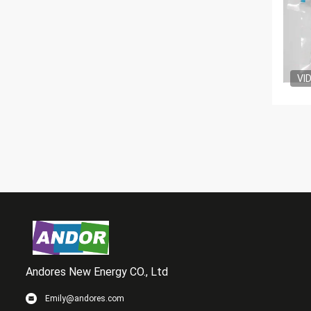
VI
Andores New Energy CO., Ltd
Emily@andores.com