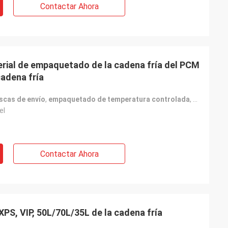
Contactar Ahora
erial de empaquetado de la cadena fría del PCM
cadena fría
scas de envío
,
empaquetado de temperatura controlada
,
Caja de c
el
Contactar Ahora
i
ateriales de la
XPS, VIP, 50L/70L/35L de la cadena fría
S nos estamos
mente, con el