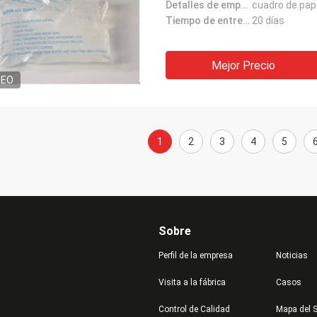
Detalles de empaquetado:
cuadro de pap
Tiempo de entrega:
20 días
Mejor Precio
DEO
1
2
3
4
5
Sobre
Perfil de la empresa
Noticias
Visita a la fábrica
Casos
Control de Calidad
Mapa del S