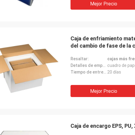
Mejor Precio
Caja de enfriamiento mat
del cambio de fase de la 
Resaltar:
cajas más fre
Detalles de empaquetado:
cuadro de pap
Tiempo de entrega:
20 días
Mejor Precio
Samm
Lieven
Confirmamos todos los m
jines de enfriamiento del PCM son
Caja de encargo EPS, PU, 
cadena fría de ANDORE
y tan suavemente que los PCMs
satisfaciendo completa