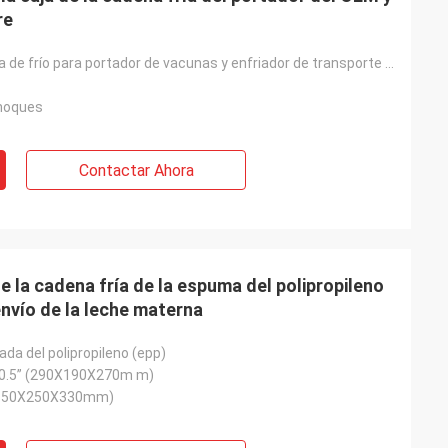
re
Caja de cadena de frío para portador de vacunas y enfriador de transporte de sangre
choques
Contactar Ahora
e la cadena fría de la espuma del polipropileno
envío de la leche materna
da del polipropileno (epp)
 x10.5” (290X190X270m m)
(350X250X330mm)