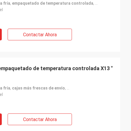
a fría
,
empaquetado de temperatura controlada
,
El EPS aisló el e
el
Contactar Ahora
e empaquetado de temperatura controlada X13 "
a fría
,
cajas más frescas de envío
,
Empaquetado de cadena frío lig
el
Contactar Ahora