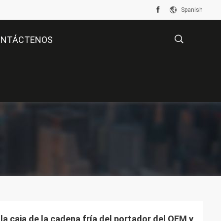
Spanish
ONTÁCTENOS
描
述
la caja de la cadena fría del portador del OEM y