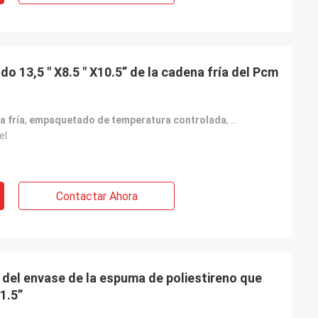
 13,5 " X8.5 " X10.5” de la cadena fría del Pcm
a fría
,
empaquetado de temperatura controlada
,
Empaquetado de cad
el
Contactar Ahora
a del envase de la espuma de poliestireno que
1.5”