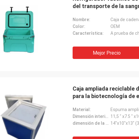
del transporte de la sang
Nombre:
Color:
OEM
Característica:
A prueba de 
Mejor Precio
Caja ampliada reciclable d
para la biotecnología de 
Material:
Espuma amplia
Dimensión interior de la caja:
11,5 " x7.5 "
dimensión de la caja exterior:
14"x10"x13" 