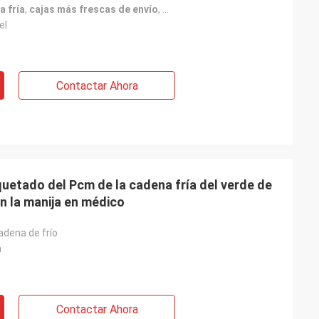
a fría
,
cajas más frescas de envío
,
Caja de cadena fría del EPS
 calidad y
el
Contactar Ahora
uetado del Pcm de la cadena fría del verde de
n la manija en médico
adena de frío
a
Contactar Ahora