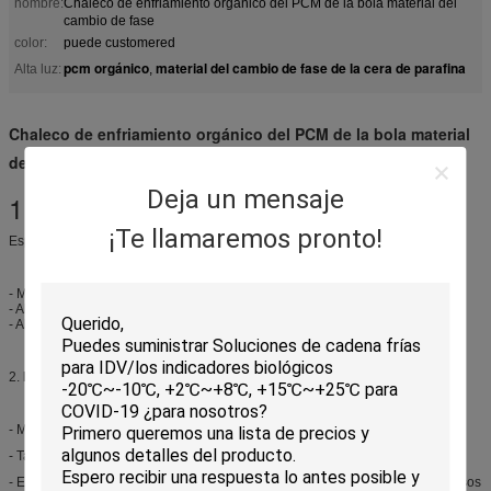
nombre:
Chaleco de enfriamiento orgánico del PCM de la bola material del
cambio de fase
color:
puede customered
pcm orgánico
material del cambio de fase de la cera de parafina
Alta luz:
,
Chaleco de enfriamiento orgánico del PCM de la bola material
del cambio de fase
Deja un mensaje
1.
Descripción de producto:
¡Te llamaremos pronto!
Especificación de las bolas del PCM;
- Muchos tamaños disponibles
- Alta aplicabilidad
- Alta eficacia del volumn
2.
Información de las bolas del PCM;
- Material de la pared de la cápsula: HDPE (polietileno de alta densidad)
- Tamaño disponible: 50-100m m en diámetro
- Enfermedad de la pared de la cápsula: 0.5mm-1m m, abasteciendo a diversos