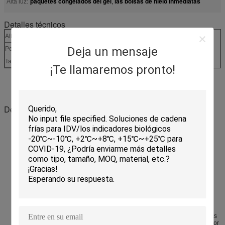
paquetes congelados del gel
las bolsas de hielo inmediatas
Alta luz:
,
Detalles técnicos
Altura del paquete
2,4 x 9,1 x 9,5 pulgadas
Deja un mensaje
Peso del envío
0,47 libras
Tamaño
Sistema de 2
¡Te llamaremos pronto!
Descripción de producto
Introducción de la tienda:
ANDOR es vendedor calificado para la casa y los productos vivos,
puede hacer su vida causal más conveniente y llena de diversión.
Tenemos nuestra marca ANDOR, la calidad de todos los productos
podemos ser garantizados, usted podemos sentir cómodos para
comprar.
Descripción de producto:
Las estas bolsas de hielo sólidas del refrigerador son perfectas para
mantener sus bebidas frescas por horas. Las estas bolsas de hielo se
clasifican perfectamente para caber en todos los tipos de bolsos y de
cajas del almuerzo. ¡Con las bolsas de hielo frescas de los
refrigeradores no importa qué la comida usted se empareja con ellas,
permanecerá seguro y fresco a partir de mañana hasta almuerzo y más
allá! Mantenga las estas bolsas de hielo del almuerzo el congelador por