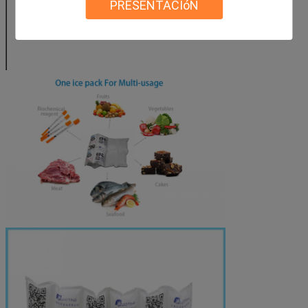
PRESENTACIóN
OEM y el ODM
está todo
disponible.
Muestras libres
La muestra libre
es contra
reembolso.