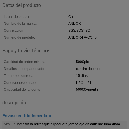
Datos del producto
Lugar de origen:
China
Nombre de la marca:
ANDOR
Certificación:
SGS/SDS/ISO
Número de modelo:
ANDOR-FA-C/145
Pago y Envío Términos
Cantidad de orden mínima:
5000pic
Detalles de empaquetado:
cuadro de papel
Tiempo de entrega:
15 días
Condiciones de pago:
L / C, T / T
Capacidad de la fuente:
50000+month
descripción
Envase en frío inmediato
inmediato refresque el paquete
embalaje en caliente inmediato
Alta luz:
,