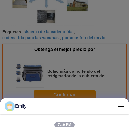
sistema de la cadena fría
Etiquetas:
,
cadena fría para las vacunas
paquete frío del envío
,
Obtenga el mejor precio por
Bolso mágico no tejido del
refrigerador de la cubierta del
doble del paquete de los
alimentos de preparación rápida
del paquete del PCM del OEM
Continuar
Emily
Soluciones de la cadena fría
Más
7:19 PM