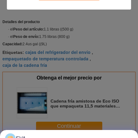
Detalles del producto
· el
Peso del artículo:
1.1 libras ((500 g)
· el
Peso de envío:
1.75 libras (800 g)
Capacidad:
2.4us gal ((9L)
cajas del refrigerador del envío
Etiquetas:
,
empaquetado de temperatura controlada
,
caja de la cadena fría
Obtenga el mejor precio por
Cadena fría amistosa de Eco ISO
que empaqueta 11,5 materiales
de la bolsa de hielo de " X7.5 "
X6.5”
Continuar