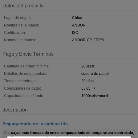
Datos del producto
Lugar de origen:
China
Nombre de la marca:
ANDOR
Certificación:
ISO
Número de modelo:
ANDOR-CP-EPP/9
Pago y Envío Términos
Cantidad de orden mínima:
200sets
Detalles de empaquetado:
cuadro de papel
Tiempo de entrega:
20 días
Condiciones de pago:
L / C, T / T
Capacidad de la fuente:
1000sets+month
descripción
Empaquetado de la cadena fría
cajas más frescas de envío
empaquetado de temperatura controlada
Alta
,
,
Empaquetado de cadena frío material de la bolsa de hielo